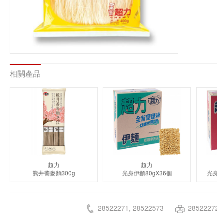
相關產品
超力
超力
熊井蕎麥麵300g
光身伊麵80gX36個
光身
28522271, 28522573
2852227