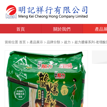
首頁
關於我們
產品
當前位置
首页
>
產品展示
>
品牌分類
>
超力
>
超力醬爆系列-老壇酸