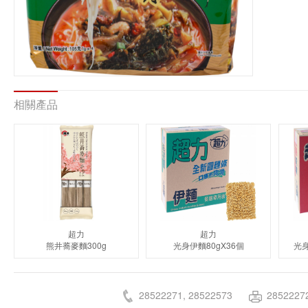
相關產品
超力
超力
熊井蕎麥麵300g
光身伊麵80gX36個
光身
28522271, 28522573
2852227