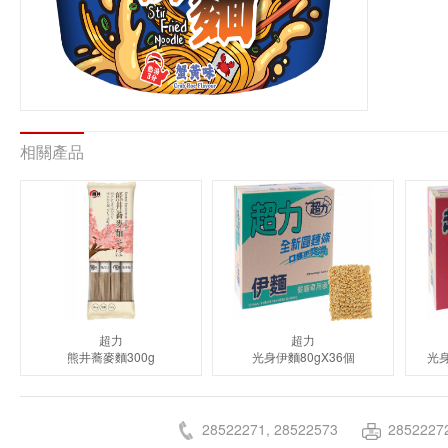
相關產品
超力
超力
熊井蕎麥麵300g
光身伊麵80gX36個
光身
28522271, 28522573
2852227