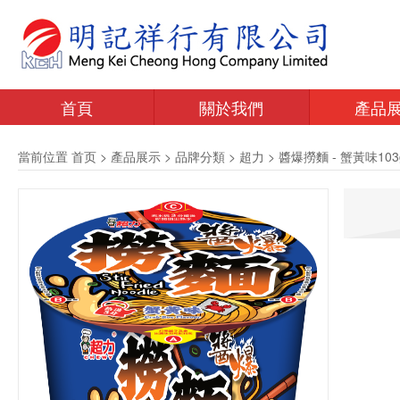
首頁
關於我們
產品
當前位置
首页
>
產品展示
>
品牌分類
>
超力
>
醬爆撈麵 - 蟹黃味103