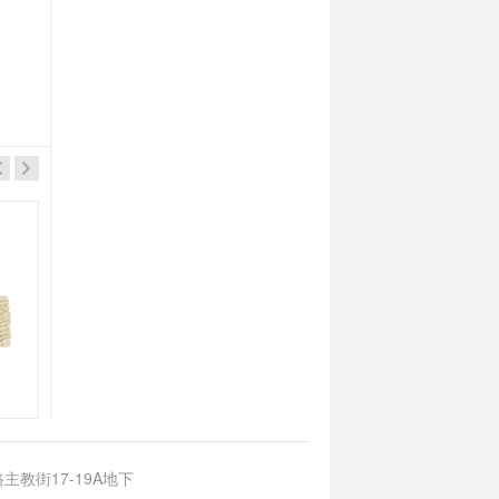
超力
超力
伊麵調味料(餐廳專用裝)500g
光麵湯粉(餐廳專用裝)500g
主教街17-19A地下