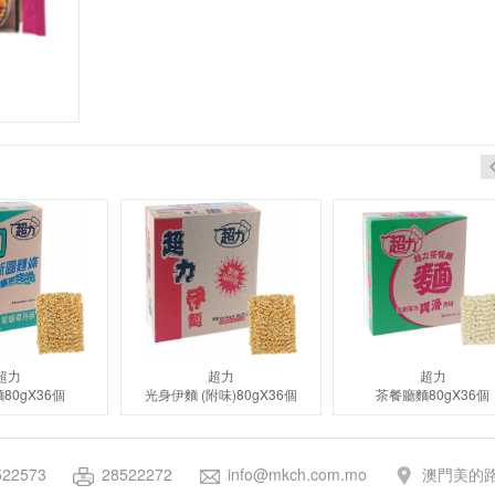
超力
超力
超力
80gX36個
光身伊麵 (附味)80gX36個
茶餐廳麵80gX36個
522573
28522272
info@mkch.com.mo
澳門美的路