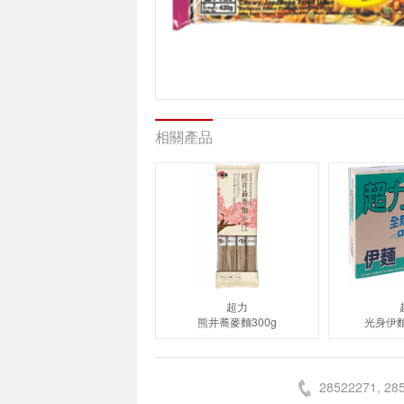
相關產品
超力
熊井蕎麥麵300g
光身伊麵
28522271, 28