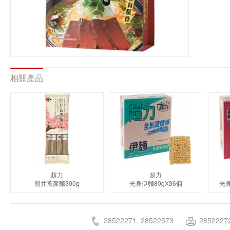
相關產品
超力
超力
熊井蕎麥麵300g
光身伊麵80gX36個
光身
28522271, 28522573
2852227