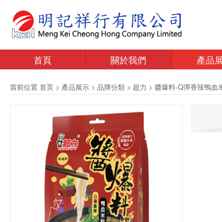
首頁
關於我們
產品
當前位置
首页
>
產品展示
>
品牌分類
>
超力
>
醬爆料-Q彈香辣鴨血