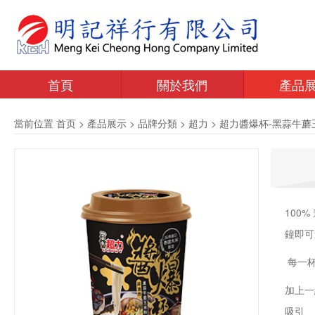
首頁
關於我們
產品
當前位置
首页
>
產品展示
>
品牌分類
>
超力
>
超力醬爆杯-黑蒜牛蘑
100
鐘即可
每一杯
加上一
吸引