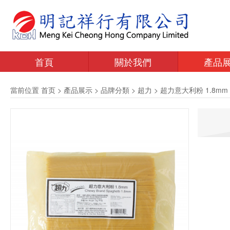
首頁
關於我們
產品
當前位置
首页
>
產品展示
>
品牌分類
>
超力
>
超力意大利粉 1.8mm 