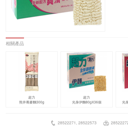
相關產品
超力
超力
熊井蕎麥麵300g
光身伊麵80gX36個
光身
28522271, 28522573
2852227