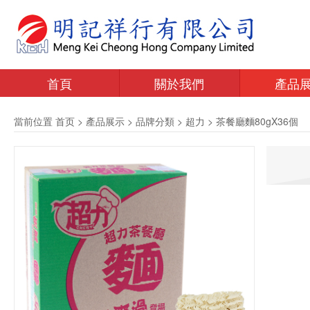
首頁
關於我們
產品
當前位置
首页
>
產品展示
>
品牌分類
>
超力
>
茶餐廳麵80gX36個