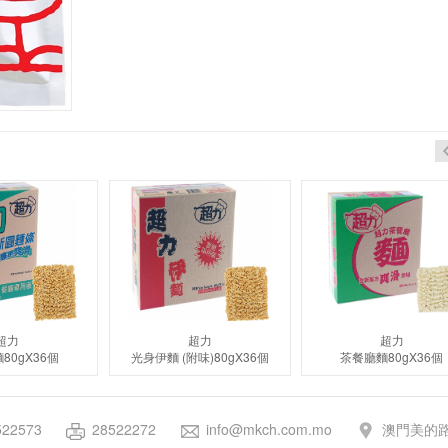
超力
超力
超力
80gX36個
光身伊麵 (附味)80gX36個
茶餐廳麵80gX36個
522573
28522272
info@mkch.com.mo
澳門美的路