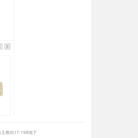
超力
超力
伊麵調味料(餐廳專用裝)500g
雞湯麵調味料(錫紙包裝)5gX60包
主教街17-19A地下