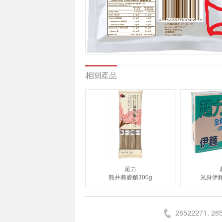
相關產品
超力
熊井蕎麥麵300g
光身伊麵
28522271, 28