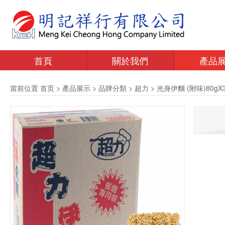
首頁
關於我們
產品
當前位置
首页
>
產品展示
>
品牌分類
>
超力
>
光身伊麵 (附味)80gX