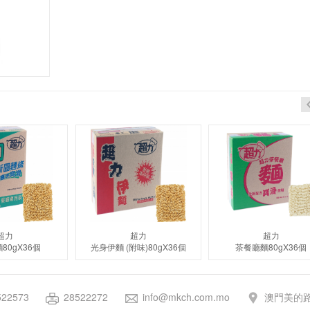
超力
超力
超力
80gX36個
光身伊麵 (附味)80gX36個
茶餐廳麵80gX36個
522573
28522272
info@mkch.com.mo
澳門美的路