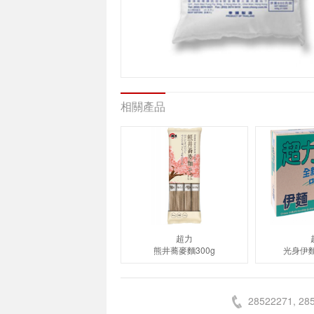
相關產品
超力
熊井蕎麥麵300g
光身伊麵
28522271, 28