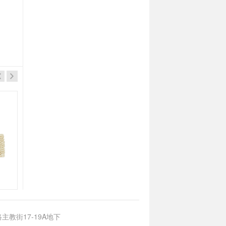
超力
超力
伊麵調味料(餐廳專用裝)500g
光麵湯粉(餐廳專用裝)500g
主教街17-19A地下