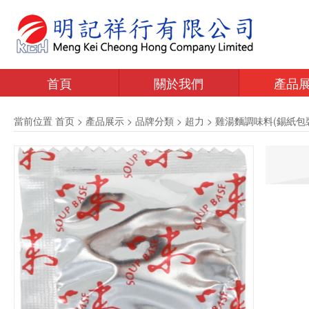
首頁
關於我們
產品
當前位置
首页
>
產品展示
>
品牌分類
>
超力
>
雞湯麵調味料(錫紙包裝)