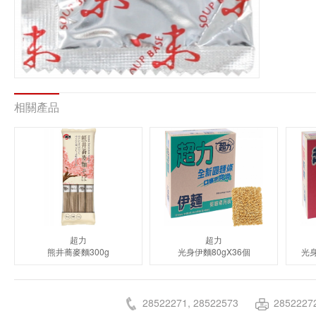
相關產品
超力
超力
熊井蕎麥麵300g
光身伊麵80gX36個
光身
28522271, 28522573
2852227