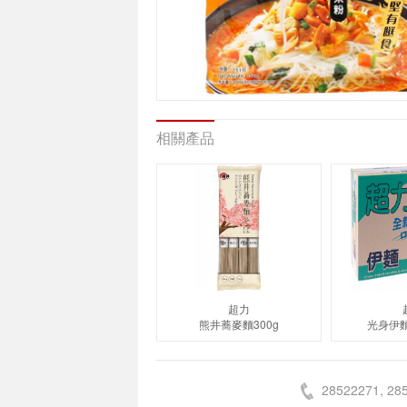
相關產品
超力
熊井蕎麥麵300g
光身伊麵
28522271, 28