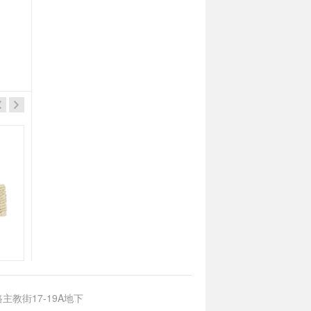
超力
超力
伊麵調味料(餐廳專用裝)500g
光麵湯粉(餐廳專用裝)500g
主教街17-19A地下