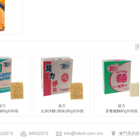
超力
超力
超力
80gX36個
光身伊麵 (附味)80gX36個
茶餐廳麵80gX36個
522573
28522272
info@mkch.com.mo
澳門美的路