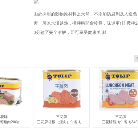
需。
由於採用的穀物原材料是天然，不添加防腐劑及人造色
素，所以水溫越熱，攪拌時間會較長，味道更佳! 攪拌2
3分鐘至完全溶解，即可享受健康美味!
三花牌
三花牌
三花牌
餐豬肉200g
三花牌培根（煙肉）午餐肉340g
三花牌雞肉午餐肉340