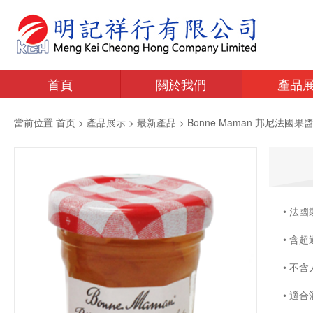
首頁
關於我們
產品
當前位置
首页
>
產品展示
>
最新產品
>
Bonne Maman 邦尼法國果
•
法國
• 含超
• 不
• 適