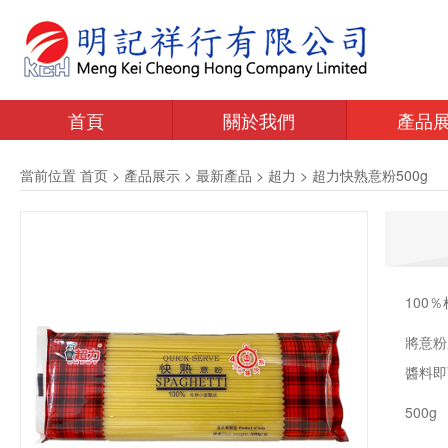
首頁
關於我們
產品
當前位置
首页
>
產品展示
>
最新產品
>
超力
>
超力快熟意粉500g
100％
將意粉
醬料即
500g