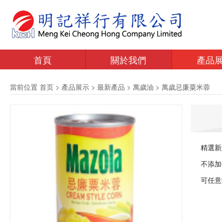
首頁
關於我們
產品
當前位置
首页
>
產品展示
>
最新產品
>
萬歲油
>
萬歲忌廉粟米蓉
精選新
不添加
可任意